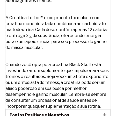
abordagem aos treinos.
A Creatina Turbo™ é um produto formulado com
creatina monohidratada combinada ao carboidrato
maltodextrina. Cada dose contém apenas 12 calorias
e entrega 3 g da substância, oferecendo energia
pura e um apoio crucial para seu processo de ganho
de massa muscular.
Quando você opta pela creatina Black Skull, está
investindo em um suplemento que impulsionará seus
treinos e resultados. Seja você um atleta experiente
ou um entusiasta do fitness, a creatina pode ser um
aliado poderoso em sua busca por melhor
desempenho e ganho muscular. Lembre-se sempre
de consultar um profissional de saúde antes de
incorporar qualquer suplementação à sua rotina.
Pontos Positivos e Negativos
Expa