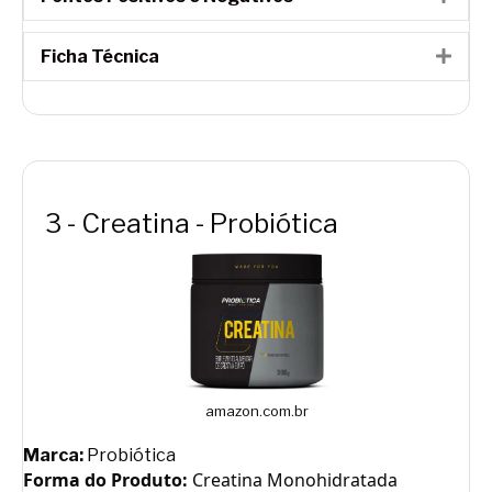
Ficha Técnica
Expa
3 - Creatina - Probiótica
amazon.com.br
Marca:
Probiótica
Forma do Produto:
Creatina Monohidratada