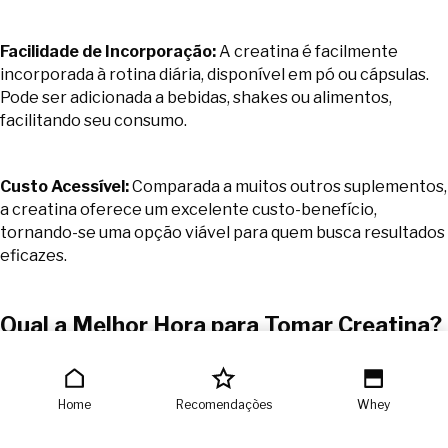
Facilidade de Incorporação:
A creatina é facilmente
incorporada à rotina diária, disponível em pó ou cápsulas.
Pode ser adicionada a bebidas, shakes ou alimentos,
facilitando seu consumo.
Custo Acessível:
Comparada a muitos outros suplementos,
a creatina oferece um excelente custo-benefício,
tornando-se uma opção viável para quem busca resultados
eficazes.
Qual a Melhor Hora para Tomar Creatina?
A creatina pode ser tomada em diferentes momentos do
Home
Recomendações
Whey
dia, dependendo das suas preferências e rotina de
treinamento. Aqui estão algumas recomendações comuns: