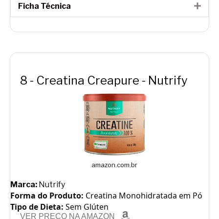
Ficha Técnica
Expa
8 - Creatina Creapure - Nutrify
amazon.com.br
Marca:
Nutrify
Forma do Produto:
Creatina Monohidratada em Pó
Tipo de Dieta:
Sem Glúten
VER PREÇO NA AMAZON