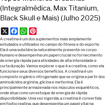
(Integralmédica, Max Titanium,
Black Skull e Mais) (Julho 2025)
X
F
W
Pi
a
h
nt
A creatina é um dos suplementos mais amplamente
c
at
er
estudados e utilizados no campo do fitness e do esporte.
Ela é uma substância naturalmente presente no corpo
e
s
e
humano e desempenha um papel crucial no fornecimento
b
A
st
de energia rápida para atividades de alta intensidade e
curta duração. Vamos explorar o que é a creatina, como ela
o
p
funciona e seus diversos benefícios. A creatina é um
o
p
composto orgânico nitrogenado que se origina a partir dos
k
aminoácidos arginina, glicina e metionina. Ela é
principalmente armazenada nos músculos esqueléticos,
onde atua como um estoque de energia de rápida
disponibilidade. Uma vez ingerida, a creatina é convertida
em fosfocreatina, que desempenha um papel vital na