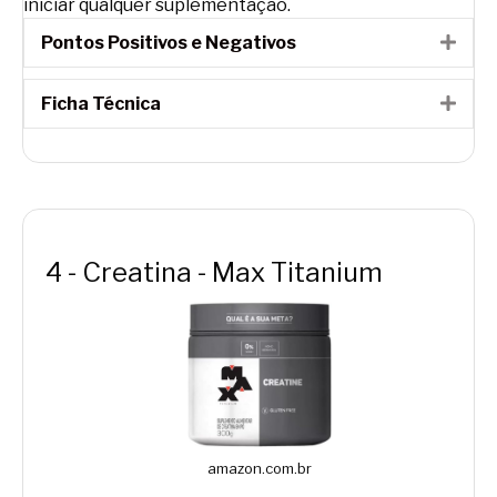
iniciar qualquer suplementação.
Pontos Positivos e Negativos
Expa
Ficha Técnica
Expa
4 - Creatina - Max Titanium
amazon.com.br