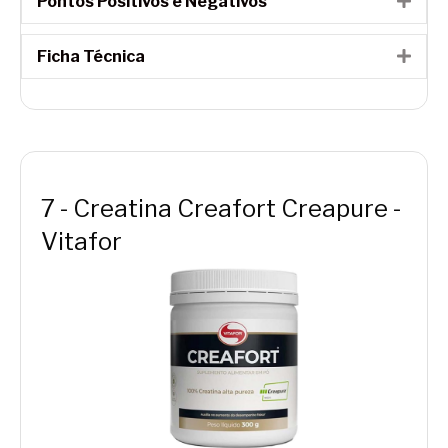
Pontos Positivos e Negativos
Ficha Técnica
Expa
7 - Creatina Creafort Creapure -
Vitafor