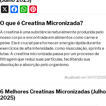
(Julho 2025)
X
F
W
Pi
a
h
nt
O que é Creatina Micronizada?
c
at
er
e
s
e
A creatina é uma substância naturalmente produzida pelo
b
A
st
nosso corpo e encontrada em alimentos como carne e
peixe. Ela é crucial para fornecer energia rápida durante
o
p
exercícios de alta intensidade, como musculação, sprints e
o
p
lutas. A creatina micronizada passa por um processo de
filtragem que reduz suas partículas, facilitando sua
k
dissolução e absorção pelo organismo.
Atualizado em 10/07/2025
6 Melhores Creatinas Micronizadas (Julho
2025)