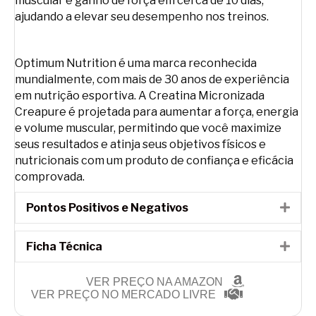
muscular e ganho de força em cerca de 10 dias,
ajudando a elevar seu desempenho nos treinos.
Optimum Nutrition é uma marca reconhecida
mundialmente, com mais de 30 anos de experiência
em nutrição esportiva. A Creatina Micronizada
Creapure é projetada para aumentar a força, energia
e volume muscular, permitindo que você maximize
seus resultados e atinja seus objetivos físicos e
nutricionais com um produto de confiança e eficácia
comprovada.
Pontos Positivos e Negativos
Expa
Ficha Técnica
Expa
VER PREÇO NA AMAZON
VER PREÇO NO MERCADO LIVRE